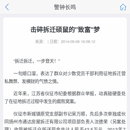
警钟长鸣
击碎拆迁硕鼠的"致富"梦
来源： | 日期：2014-09-09 16:08:12
“拆迁拆迁，一步登天！”
一句顺口溜，表达了群众对少数党员干部利用征地拆迁营
私舞弊、发横财的气愤之情。
近年来，江苏省仪征市纪委根据群众举报，动真碰硬查处
了在征地拆迁过程中发生的腐败窝案。
仪征市新城镇原党支部副书记吴万顺，先后多次单独或伙
同扬州市通达房屋拆迁有限公司项目部负责人沈德荣（另案处
理）收受被拆迁户所送现金共计人民币42.5万元。2013年7