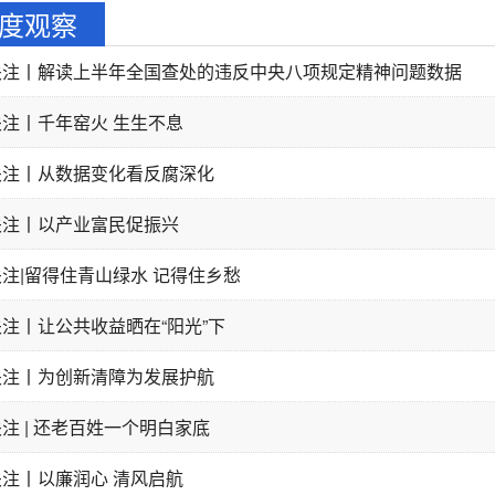
度观察
关注丨解读上半年全国查处的违反中央八项规定精神问题数据
注丨千年窑火 生生不息
关注丨从数据变化看反腐深化
关注丨以产业富民促振兴
注|留得住青山绿水 记得住乡愁
注丨让公共收益晒在“阳光”下
关注丨为创新清障为发展护航
注 | 还老百姓一个明白家底
注丨以廉润心 清风启航