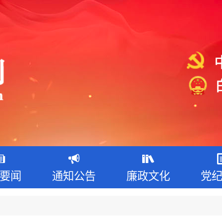
要闻
通知公告
廉政文化
党