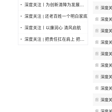
深度关注丨为创新清障为发展护航
深度关
深度关注 | 还老百姓一个明白家底
深度
深度关注丨以廉润心 清风启航
深度
深度关注 | 把责任扛在肩上 把百姓装在心中
深度关
深度关
深度关
深度关
深度关
深度
深度关