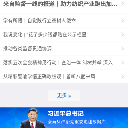
来自监督一线的报道｜助力纺织产业跑出加速度
学有所悟丨自觉践行立德树人使命
我说变化 | “花了多少钱都贴在公示栏里”
推动各类监督贯通协调
落实五次全会精神见行动丨查治一体 纠树并举 深入推进风腐同查同治
从精彩譬喻学悟正确政绩观丨善听八面来风
更多