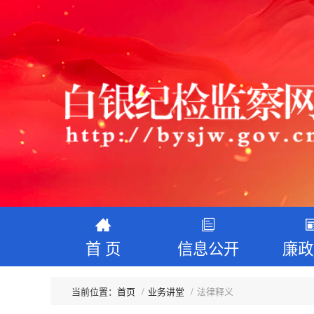
首 页
信息公开
廉政
首页
业务讲堂
法律释义