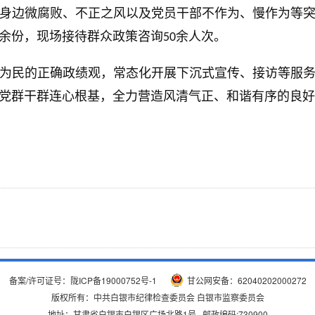
身边微腐败、不正之风以及党员干部不作为、慢作为等
余份，现场接待群众政策咨询
余人次。
50
为民的正确政绩观，常态化开展下沉式宣传、接访等服
党群干群连心根基，全力营造风清气正、和谐有序的良好
备案/许可证号：
陇ICP备19000752号-1
甘公网安备：62040202000272
版权所有：中共白银市纪律检查委员会 白银市监察委员会
地址：甘肃省白银市白银区广场北路1号 邮政编码:730900