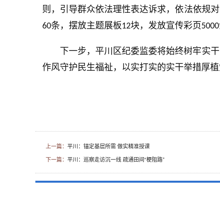
则，引导群众依法理性表达诉求，依法依规对
条，摆放主题展板
块，发放宣传彩页
60
12
5000
下一步，平川区纪委监委将始终树牢实干
作风守护民生福祉，以实打实的实干举措厚植
上一篇：
平川：锚定基层所需 做实精准授课
下一篇：
平川：巡察走访沉一线 疏通田间“梗阻路”