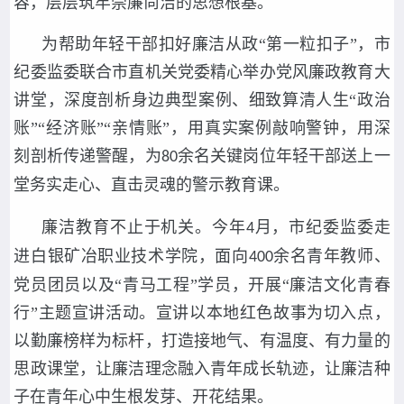
容，层层筑牢崇廉尚洁的思想根基。
为帮助年轻干部扣好廉洁从政“第一粒扣子”，市
纪委监委联合市直机关党委精心举办党风廉政教育大
讲堂，深度剖析身边典型案例、细致算清人生“政治
账”“经济账”“亲情账”，用真实案例敲响警钟，用深
刻剖析传递警醒，为
余名关键岗位年轻干部送上一
80
堂务实走心、直击灵魂的警示教育课。
廉洁教育不止于机关。今年
月，市纪委监委走
4
进白银矿冶职业技术学院，面向
余名青年教师、
400
党员团员以及“青马工程”学员，开展“廉洁文化青春
行”主题宣讲活动。宣讲以本地红色故事为切入点，
以勤廉榜样为标杆，打造接地气、有温度、有力量的
思政课堂，让廉洁理念融入青年成长轨迹，让廉洁种
子在青年心中生根发芽、开花结果。