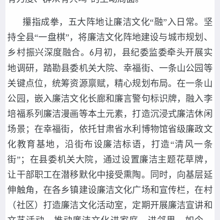
攥指成拳，五大阵地让廉洁文化“融”入日常。坚
持全县“一盘棋”，将廉洁文化阵地建设与城市规划、
乡村振兴深度融合。
月初，县纪委监委牵头开展实
6
地调研，踏勘县委机关大院、幸福街、一条山公园等
关键点位，统筹资源禀赋，精心规划布局。在一条山
公园，嵌入廉洁文化长廊和廉言警句标识牌，融入李
培福系列廉洁漫画等本土元素，打造沉浸式廉洁休闲
场景；在幸福街，依托甘肃省水利博物馆省级廉政文
化教育基地，沿街布设廉洁标语，打造“清风一条
街”；在县委机关大院，通过设置廉洁主题花草牌，
让干部职工在潜移默化中接受熏陶。同时，向基层延
伸触角，在各乡镇建设廉洁文化广场和宣传栏，在村
（社区）打造廉洁文化活动室，定期开展廉洁宣讲和