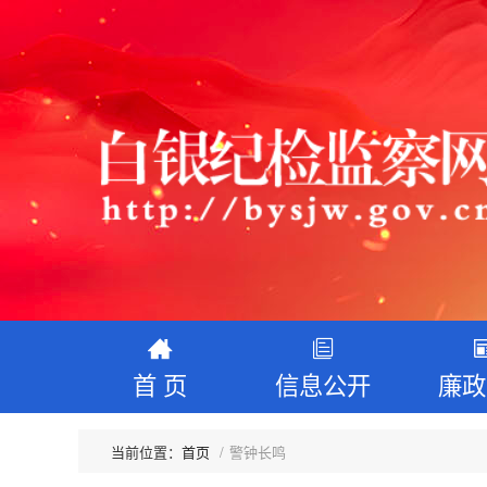
首 页
信息公开
廉政
首页
警钟长鸣