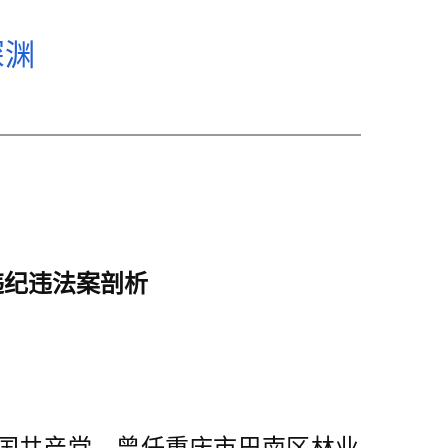
深渊
违纪违法案剖析