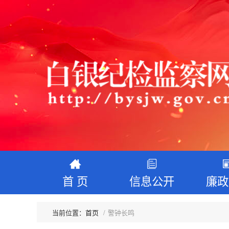
首 页
信息公开
廉政
首页
警钟长鸣