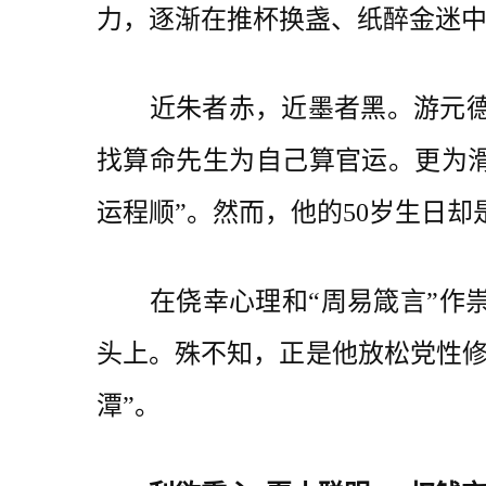
力，逐渐在推杯换盏、纸醉金迷
近朱者赤，近墨者黑。游元德还
找算命先生为自己算官运。更为滑稽
运程顺”。然而，他的50岁生日
在侥幸心理和“周易箴言”作祟下
头上。殊不知，正是他放松党性修
潭”。