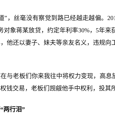
，丝毫没有察觉到路已经越走越偏。201
务对象蒋某放贷，约定年利率30%，5年来
18年，他还以妻子、妹夫等亲友名义，违规向工
老板们你来我往中将权力变现，高息放贷
权钱交易，老板们觊觎他手中权利，投其所
“两行泪”