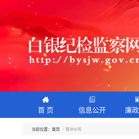
首 页
信息公开
廉政
首页
警钟长鸣