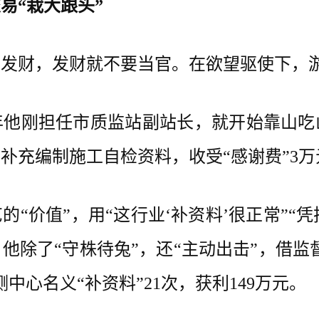
易“栽大跟头”
财，发财就不要当官。在欲望驱使下，游
年他刚担任市质监站副站长，就开始靠山吃
补充编制施工自检资料，收受“感谢费”3万
值”，用“这行业‘补资料’很正常”“凭
除了“守株待兔”，还“主动出击”，借监
检测中心名义“补资料”21次，获利149万元。