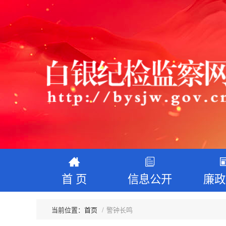
首 页
信息公开
廉政
首页
警钟长鸣