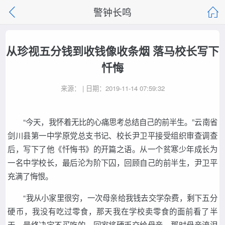
警钟长鸣
从珍视五分钱到收钱像收条烟 落马校长写下
忏悔
来源： | 日期：2019-11-14 07:59:32
“今天，我怀着无比的心痛思考总结自己的前半生。”云南省
剑川县第一中学原党总支书记、校长尹卫平接受组织审查调查
后，写下了他《忏悔书》的开篇之语。从一个贫寒少年成长为
一名中学校长，最后沦为阶下囚，回顾自己的前半生，尹卫平
充满了悔恨。
“我从小家里很穷，一次母亲给我钱去交学杂费，剩下五分
硬币，我没有吃过零食，那天我在学校卖零食的面前看了半
天，最终决定不买吃的，回家将硬币交给母亲，那时母亲流泪