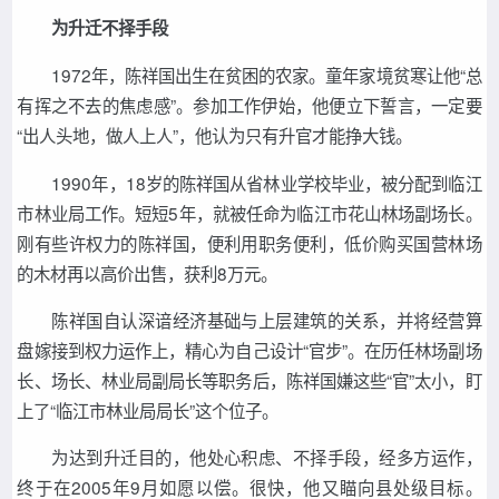
为升迁不择手段
1972年，陈祥国出生在贫困的农家。童年家境贫寒让他“总
有挥之不去的焦虑感”。参加工作伊始，他便立下誓言，一定要
“出人头地，做人上人”，他认为只有升官才能挣大钱。
1990年，18岁的陈祥国从省林业学校毕业，被分配到临江
市林业局工作。短短5年，就被任命为临江市花山林场副场长。
刚有些许权力的陈祥国，便利用职务便利，低价购买国营林场
的木材再以高价出售，获利8万元。
陈祥国自认深谙经济基础与上层建筑的关系，并将经营算
盘嫁接到权力运作上，精心为自己设计“官步”。在历任林场副场
长、场长、林业局副局长等职务后，陈祥国嫌这些“官”太小，盯
上了“临江市林业局局长”这个位子。
为达到升迁目的，他处心积虑、不择手段，经多方运作，
终于在2005年9月如愿以偿。很快，他又瞄向县处级目标。