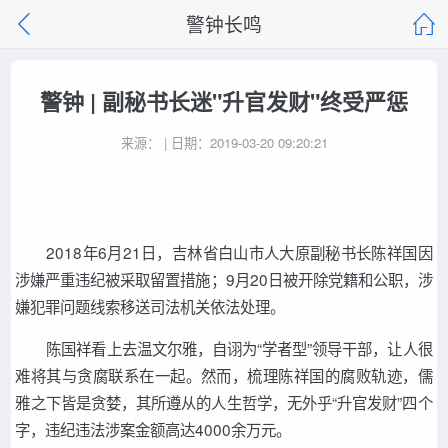
警钟长鸣
警钟 | 副秘书长迷"升官发财"终受严惩
来源： | 日期：2019-03-20 09:20:21
2018年6月21日，吉林省白山市人大原副秘书长陈祥国因
涉嫌严重违纪被采取留置措施；9月20日被开除党籍和公职，涉
嫌犯罪问题线索移送司法机关依法处理。
陈国祥看上去温文尔雅，自诩为“学者型”领导干部，让人很
难将其与贪腐联系在一起。然而，梳理陈祥国的腐败轨迹，儒
雅之下皆是贪婪，其所遵从的人生哲学，无外乎“升官发财”四个
字，违纪违法涉案金额高达4000余万元。