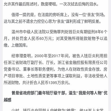
允许其作最后陈述时，数度哽咽，一次次拭去后悔的泪水。
值得一提的是，在法庭的旁听席上，没有一位“亲友”到场。
这与其之前不遗余力挖空心思为“亲友”谋利形成了鲜明反差。
温州市中级人民法院以受贿罪判处钱巨炎有期徒刑8年6个
月，并处罚金人民币60万元；对其受贿所得赃款赃物予以追
缴，上缴国库。
经审理查明，2000年至2017年间，被告人钱巨炎利用担
任浙江省财政厅副厅长、厅长，浙江省金融控股有限责任公司
党委书记、董事长等职务便利，为他人在财政性资金存放、房
产项目审批、土地性质变更等事项上谋取利益，非法收受他人
所送财物，共计折合人民币1395万余元。
曾是省政府部门最年轻厅级干部，滋生“我是何等人物”优
越感
少时，钱巨炎在同龄人中被称为“神童”，他16岁上大学，