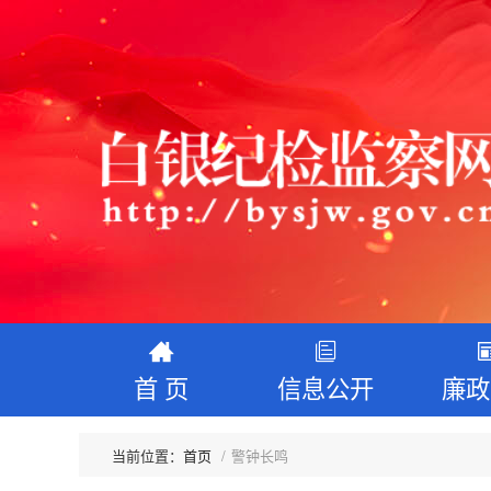
首 页
信息公开
廉政
首页
警钟长鸣