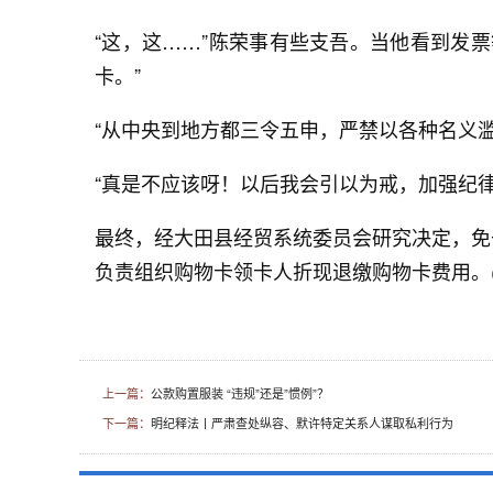
“这，这……”陈荣事有些支吾。当他看到发
卡。”
“从中央到地方都三令五申，严禁以各种名义滥
“真是不应该呀！以后我会引以为戒，加强纪
最终，经大田县经贸系统委员会研究决定，免
负责组织购物卡领卡人折现退缴购物卡费用。(
上一篇：
公款购置服装 “违规”还是”惯例”？
下一篇：
明纪释法丨严肃查处纵容、默许特定关系人谋取私利行为