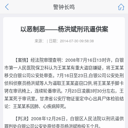
警钟长鸣
以恶制恶——杨洪斌刑讯逼供案
来源： | 日期：2014-07-30 09:58:38
【案情】经法院审理查明：2008年7月16日13时许，白银
市第一人民医院保卫科认为王某某有重大盗窃嫌疑，将王某某
移交白银公司公安处审查。7月16日至23日,白银公司公安处刑
侦科侦察员杨洪斌等人为逼取王某某盗窃口供,将王某某手脚卡
铐在审讯椅上，连续轮番审讯。7月23日凌晨3时30分左右，王
某某死于审讯室。甘肃省公安厅物证鉴定中心出具尸体检验结
论：王某某系因肺、心疾病猝死。
【判决】2008年12月26日，白银区人民法院以刑讯逼供
罪判处白银公司公安处原侦查员杨洪斌拘役五个月。