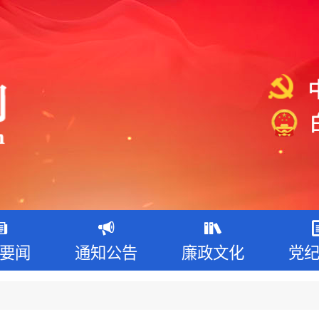
要闻
通知公告
廉政文化
党