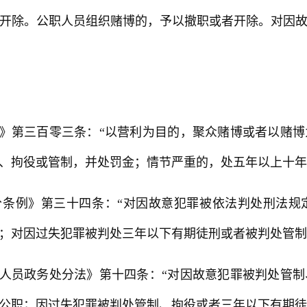
开除。公职人员组织赌博的，予以撤职或者开除。对因
》第三百零三条：“以营利为目的，聚众赌博或者以赌
、拘役或管制，并处罚金；情节严重的，处五年以上十年
分条例》第三十四条：“对因故意犯罪被依法判处刑法规
；对因过失犯罪被判处三年以下有期徒刑或者被判处管制
人员政务处分法》第十四条：“对因故意犯罪被判处管
公职；因过失犯罪被判处管制、拘役或者三年以下有期徒