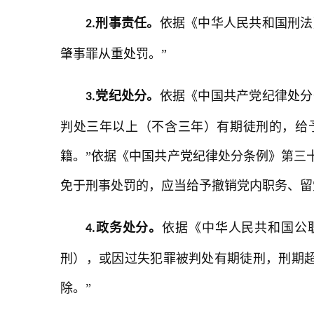
刑事责任。
依据《中华人民共和国刑法
2.
肇事罪从重处罚。”
党纪处分。
依据《中国共产党纪律处分
3.
判处三年以上（不含三年）有期徒刑的，给
籍。”依据《中国共产党纪律处分条例》第三
免于刑事处罚的，应当给予撤销党内职务、留
政务处分。
依据《中华人民共和国公
4.
刑），或因过失犯罪被判处有期徒刑，刑期
除。”