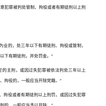
故意犯罪被判处管制、拘役或者有期徒刑以上刑
博为业的，处三年以下有期徒刑、拘役或管制，
以下有期徒刑，并处罚金。”
定的主刑，或因过失犯罪被依法判处三年以上
、拘役的，一般应当开除党籍。”
制、拘役或者有期徒刑以上刑罚，或因过失犯罪
刑的，一般应当予以开除。”