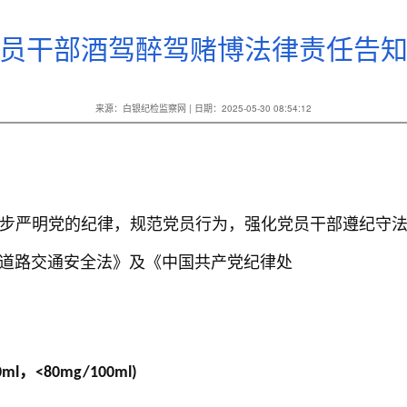
员干部酒驾醉驾赌博法律责任告
来源：白银纪检监察网 | 日期：2025-05-30 08:54:12
步严明党的纪律，规范党员行为，强化党员干部遵纪守
道路交通安全法》及《中国共产党纪律处
，
0ml
<80mg/100ml)