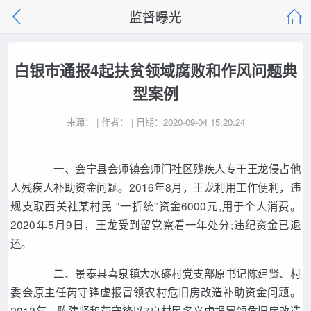
监督曝光
白银市通报4起扶贫领域腐败和作风问题典
型案例
来源： | 作者： | 日期：2020-09-04 15:20:24
一、会宁县会师镇会师门社区残疾人专干王龙侵占他
人残疾人补助资金问题。2016年8月，王龙利用工作便利，违
规支取西关社某村民 “一折统”资金6000元,用于个人消费。
2020年5月9日，王龙受到留党察看一年处分;违纪资金已退
还。
二、景泰县喜泉镇大水䃎村党支部原书记陈建贤、村
委会原主任芮守锋虚报冒领农村危旧房改造补助资金问题。
2012年，陈建贤和芮守锋以7户村民名义虚报冒领危旧房改造