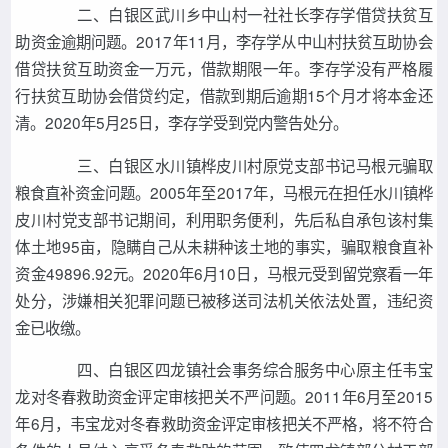
二、白银区武川乡中山村一社社长李存学借贷扶贫互
助资金逾期问题。
2017
年
11
月，李存学从中山村扶贫互助协会
借贷扶贫互助资金一万元，借款期限一年。李存学没有严格履
行扶贫互助协会借贷约定，借款到期后逾期
15
个月才将本金还
清。
2020
年
5
月
25
日，李存学受到党内警告处分。
三、白银区水川镇桦皮川村原党支部书记马根元骗取
粮食直补资金问题。
2005
年至
2017
年，马根元在担任水川镇桦
皮川村党支部书记期间，利用职务便利，先后私自承包该村集
体土地
95
亩，隐瞒自己从未耕种该土地的事实，骗取粮食直补
资金
49896.92
元。
2020
年
6
月
10
日，马根元受到留党察看一年
处分，涉嫌相关犯罪问题已被移送司法机关依法处置，违纪资
金已收缴。
四、白银区四龙镇社会事务综合服务中心原主任韦宝
龙对冬春救助资金评定审核把关不严问题。
2011
年
6
月至
2015
年
6
月，韦宝龙对冬春救助资金评定审核把关不严格，将不符合