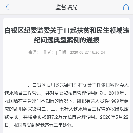
监督曝光
白银区纪委监委关于11起扶贫和民生领域违
纪问题典型案例的通报
来源： | 作者： | 日期：2020-09-27 15:20:24
一、白银区武川乡宋梁村原村委会主任张国敏挖卖人
饮水项目工程管道，并对变卖款私自管理使用问题。
2010
年，
张国敏在主管部门不知情的情况下，组织有关人员将
1989
年建
成的武川乡宋梁村二、三、七社人饮水项目工程管道挖出以废
铁变卖，并将变卖款的
7.2
万元私自管理使用。
2020
年
5
月
22
日，张国敏受到留党察看二年处分。