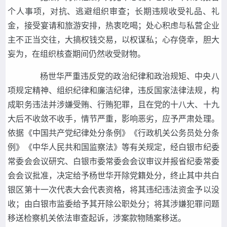
个人事项，对抗、逃避组织审查；长期违规收受礼品、礼
金，接受宴请和旅游安排，热衷吃喝；处心积虑与私营企业
主不正当交往，大搞权钱交易，以权谋私；心存侥幸，胆大
妄为，在组织核查期间仍然收受财物。
杨世华严重违反党的政治纪律和政治规矩、中央八
项规定精神、组织纪律和廉洁纪律，违反国家法律法规，构
成职务违法并涉嫌受贿、行贿犯罪，且在党的十八大、十九
大后不收敛不收手，情节严重，影响恶劣，应予严肃处理。
依据《中国共产党纪律处分条例》《行政机关公务员处分条
例》《中华人民共和国监察法》等有关规定，经白银市纪委
常委会会议研究、白银市委常委会会议审议并报省纪委常委
会会议批准，决定给予杨世华开除党籍处分，终止其中共白
银区第十一次代表大会代表资格，将其违纪违法资金予以没
收；由白银市监委给予其开除公职处分；将其涉嫌犯罪问题
移送检察机关依法审查起诉，涉案款物随案移送。