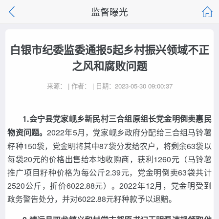
监督曝光
白银市纪委监委通报5起乡村振兴领域不正
之风和腐败问题
来源： | 作者： | 日期：2023-05-30 09:00:37
1.会宁县党家岘乡新民村三合组原组长党金明倒卖惠民
物资问题。
2022年5月，党家岘乡政府分配给三合组马铃薯
籽种150袋，党金明将其中87袋分发给农户，将剩余63袋以
每袋20元的价格出售给本地收购商，获利1260元（马铃薯
推广项目籽种价格为每公斤2.39元，党金明倒卖63袋共计
2520公斤，折价6022.88元）。2022年12月，党金明受到
政务警告处分，并对6022.88元籽种款予以退赔。