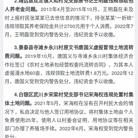
2.靖远县双龙镇义和村党支部原书记王明磊违规领取他
人养老金问题。
2013年4月至2015年10月，王明磊在未及
时上报村民张某某已去世信息的情况下，持张某某“一折统”
违规领取其养老保险金共计2700元用于个人消费。2022年7
月，王明磊受到党内警告处分，违纪资金予以收缴。
3.景泰县寺滩乡永川村原文书唐国义虚报冒领土地流转
费问题。
2019年10月，唐国义与寺滩乡永川村集体经济合
作社签订《农村土地承包经营权委托流转合同》，为其本人
虚报漫水地60亩，违规领取土地流转费1.8万元。2022年12
月，唐国义受到党内警告处分，违纪资金予以收缴。
4.白银区武川乡宋梁村党支部书记宋海权违规处置村集
体土地问题。
2021年5月，宋海权在没有召开村民大会的情
况下，私自决定与他人签订用地协议，将村集体土地由个人
免费使用25年，使用人以村委会证明、用地协议等在相关
部门办理了养殖场手续。2022年6月，宋海权受到党内警告
处分。