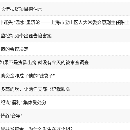
局长借扶贫项目捞油水
”中迷失 “温水”里沉沦 ——上海市宝山区人大常委会原副主任陈
的监控视频牵出诬告陷害案
伪造的会议决定
| 如果不是贪欲出窍 就没有今天的被审查调查
助资金咋成了他的“钱袋子”
是多高的坎，让两任支部书记栽跟头
纪谋“福利” 集体受处分
博终“套牢”
分配扶贫资金，为什么发生在这个组？