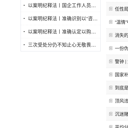
以案明纪释法丨国企工作人员侵吞本单位财物行为性质分析
任性
以案明纪释法丨准确识别以“咨询服务费”为名行权钱交易之实
“温情
以案明纪释法丨准确认定以购买原始股为名受贿行为
消失
三次受处分仍不知止心无敬畏终落网
一份
警钟 
国家补
到底
顶风违
沉迷赌
平均