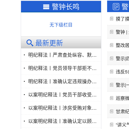
警钟长鸣
警
摸了摸
无下级栏目
警钟 
最新更新
整改
明纪释法丨严肃查处纵容、默许特定关系人谋取私利行为
警示|
明纪释法丨党员领导干部拒不纠正亲属违规从业行为如何处理
违反5
明纪释法丨准确认定违规操办婚丧喜庆事宜行为
警示|
以案明纪释法丨党员干部收受消费卡行为的定性处理探析
巡察微
以案明纪释法丨涉房受贿对象、数额和犯罪形态问题辨析
甘肃纪
以案明纪释法丨准确认定以顾问费为幌子的权钱交易
“讲义