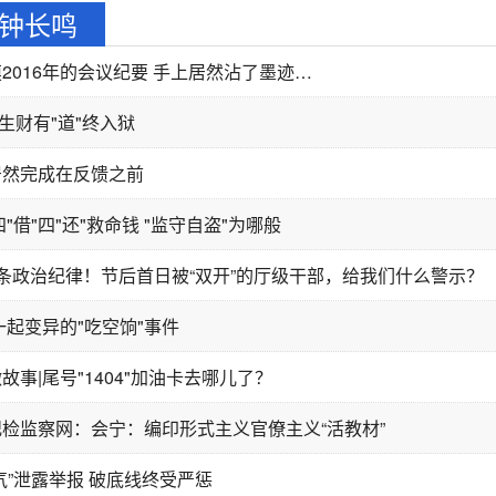
钟长鸣
2016年的会议纪要 手上居然沾了墨迹…
| 生财有"道"终入狱
居然完成在反馈之前
四"借"四"还"救命钱 "监守自盗"为哪般
条政治纪律！节后首日被“双开”的厅级干部，给我们什么警示？
一起变异的"吃空饷"事件
故事|尾号"1404"加油卡去哪儿了？
检监察网：会宁：编印形式主义官僚主义“活教材”
气”泄露举报 破底线终受严惩