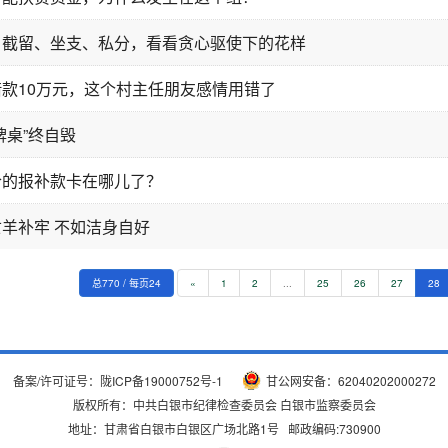
、截留、坐支、私分，看看贪心驱使下的花样
款10万元，这个村主任朋友感情用错了
牌桌”终自毁
合的报补款卡在哪儿了？
羊补牢 不如洁身自好
总770 / 每页24
«
1
2
...
25
26
27
28
备案/许可证号：
陇ICP备19000752号-1
甘公网安备：62040202000272
版权所有：中共白银市纪律检查委员会 白银市监察委员会
地址：甘肃省白银市白银区广场北路1号 邮政编码:730900