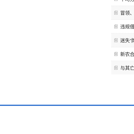
冒领
违规借
迷失“
新农
与其亡