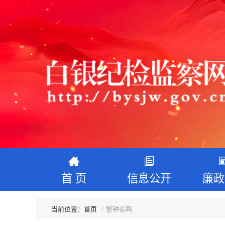
首 页
信息公开
廉政
首页
警钟长鸣