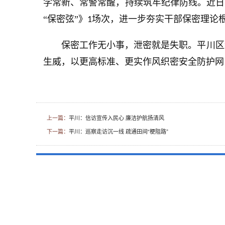
学常新、常警常醒，持续筑牢纪律防线。近日
“保密弦”》
场次，进一步夯实干部保密理论
1
保密工作无小事，泄密就是失职。平川区
生威，以更高标准、更实作风织密安全防护网
上一篇：
平川：信访宣传入民心 廉洁护航扬清风
下一篇：
平川：巡察走访沉一线 疏通田间“梗阻路”