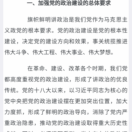
一、加强党的政治建设的总体要求
旗帜鲜明讲政治是我们党作为马克思主
义政党的根本要求。党的政治建设是党的根本性
建设，决定党的建设方向和效果，事关统揽推进
伟大斗争、伟大工程、伟大事业、伟大梦想。
在革命、建设、改革各个时期，我们党
都高度重视党的政治建设，形成了讲政治的优良
传统。党的十八大以来，以习近平同志为核心的
党中央把党的政治建设摆在更加突出位置，加大
力度抓，形成了鲜明的政治导向，消除了党内严
重政治隐患，推动党的政治建设取得重大历史性