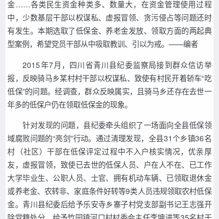
金……各类民生资金种类多、数量大，在资金管理使用过程
中，少数基层干部以权谋私、虚报冒领、贪污侵占等问题还时
有发生。本期选取了低保金、养老金发放、领取方面的两起典
型案例，希望党员干部从中吸取教训、引以为戒。——编者
2015年7月，四川省青川县纪委监察局接到群众信访举
报，反映骑马乡某村村干部以权谋私、致使有村民开着轿车“吃
低保”的问题。经调查，群众反映属实，且骑马乡还存在去世一
年多的低保户仍在领取低保金的现象。
针对发现的问题，县纪委牵头组织了一场面向全县低保领
域腐败问题的“亮剑”行动。通过清理发现，全县31个乡镇36名
村（社区）干部在低保评定过程中不入户核实情况，优亲厚
友，虚报冒领，致使已去世的低保人员、户在人不在、已工作
大学毕业生、公职人员、士官、拥有机动车辆、已领取退休金
或养老金、农转非、家庭条件好转等9类人员违规领取农村低保
金。青川县纪委后给予乐安寺乡寨子村党支部副书记王志强开
除党籍处分，给予竹园镇河口村村委会主任李坤进等35名村干