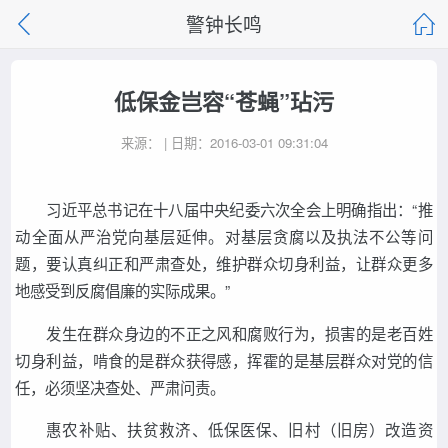
警钟长鸣
低保金岂容“苍蝇”玷污
来源： | 日期：2016-03-01 09:31:04
习近平总书记在十八届中央纪委六次全会上明确指出：“推
动全面从严治党向基层延伸。对基层贪腐以及执法不公等问
题，要认真纠正和严肃查处，维护群众切身利益，让群众更多
地感受到反腐倡廉的实际成果。”
发生在群众身边的不正之风和腐败行为，损害的是老百姓
切身利益，啃食的是群众获得感，挥霍的是基层群众对党的信
任，必须坚决查处、严肃问责。
惠农补贴、扶贫救济、低保医保、旧村（旧房）改造资