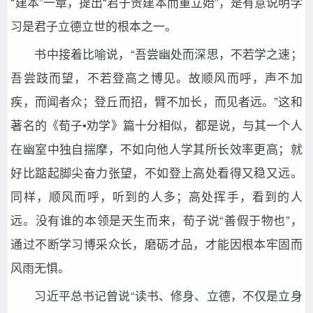
“建本”一章，提出“君子贵建本而重立始”，是有意说明学
习是君子立德立世的根本之一。
书中接着比喻说，“吾尝幽处而深思，不若学之速；
吾尝跂而望，不若登高之博见。故顺风而呼，声不加
疾，而闻者众；登丘而招，臂不加长，而见者远。”这和
著名的《荀子•劝学》篇十分相似，都是说，与其一个人
在幽室中独自揣摩，不如向他人学其所长效率更高；就
好比踮起脚尖奋力张望，不如登上高处看得又稳又远。
同样，顺风而呼，听到的人多；高处挥手，看到的人
远。没有谁的本领是天生而来，荀子说“善假于物也”，
通过不断学习博采众长，磨砺才品，才能因根本牢固而
风雨无惧。
习近平总书记曾说“读书、修身、立德，不仅是立身