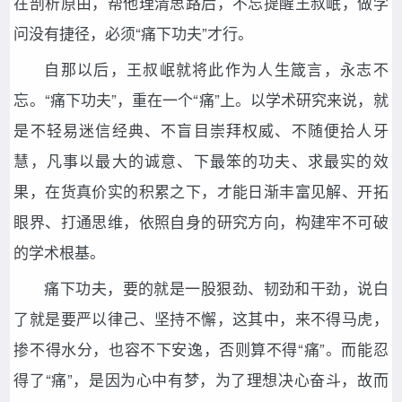
在剖析原由，帮他理清思路后，不忘提醒王叔岷，做学
问没有捷径，必须“痛下功夫”才行。
自那以后，王叔岷就将此作为人生箴言，永志不
忘。“痛下功夫”，重在一个“痛”上。以学术研究来说，就
是不轻易迷信经典、不盲目崇拜权威、不随便拾人牙
慧，凡事以最大的诚意、下最笨的功夫、求最实的效
果，在货真价实的积累之下，才能日渐丰富见解、开拓
眼界、打通思维，依照自身的研究方向，构建牢不可破
的学术根基。
痛下功夫，要的就是一股狠劲、韧劲和干劲，说白
了就是要严以律己、坚持不懈，这其中，来不得马虎，
掺不得水分，也容不下安逸，否则算不得“痛”。而能忍
得了“痛”，是因为心中有梦，为了理想决心奋斗，故而