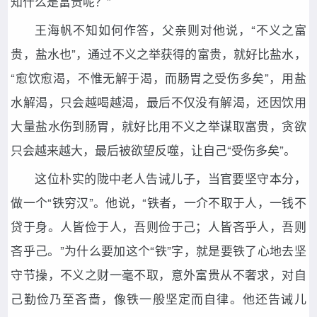
知什么是富贵呢？”
王海帆不知如何作答，父亲则对他说，“不义之富
贵，盐水也”，通过不义之举获得的富贵，就好比盐水，
“愈饮愈渴，不惟无解于渴，而肠胃之受伤多矣”，用盐
水解渴，只会越喝越渴，最后不仅没有解渴，还因饮用
大量盐水伤到肠胃，就好比用不义之举谋取富贵，贪欲
只会越来越大，最后被欲望反噬，让自己“受伤多矣”。
这位朴实的陇中老人告诫儿子，当官要坚守本分，
做一个“铁穷汉”。他说，“铁者，一介不取于人，一钱不
贷于身。人皆俭于人，吾则俭于己；人皆吝乎人，吾则
吝乎己。”为什么要加这个“铁”字，就是要铁了心地去坚
守节操，不义之财一毫不取，意外富贵从不奢求，对自
己勤俭乃至吝啬，像铁一般坚定而自律。他还告诫儿