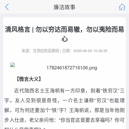
廉洁故事
清风格言 | 勿以穷达而易辙，勿以夷险而易
心
来源：甘肃纪检监察网 | 日期：2026-06-29 15:49:35
【微言大义】
近代陇西名士王海帆有一方印章，刻着“铁穷汉”三
字。友人见到很是奇怪，一介名士谦称“穷汉”也能理
解，可为何还要加个“铁”字？王海帆说，那是当年他刚
步入仕途，老父亲问他：“你当官这是要去享福吗？你可