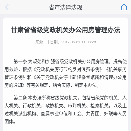
省市法律法规
甘肃省省级党政机关办公用房管理办法
来源： | 日期：2017-06-21 11:08:28
第一条 为规范和加强省级党政机关办公用房管理，提高使
用效益，根据《党政机关厉行节约反对浪费条例》《机关事务
管理条例》和《关于党政机关停止新建楼堂馆所和清理办公用
房的通知》等有关规定，结合实际，制定本办法。
第二条 本办法所称省级党政机关，包括省级党的机关、人
大机关、行政机关、政协机关、审判机关、检察机关，以及上
述机关派出机构、直属事业单位和工会、共青团、妇联等人民
团体。